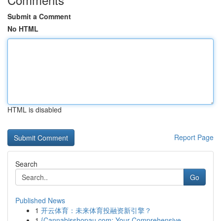
Submit a Comment
No HTML
HTML is disabled
Report Page
Search
Go
Published News
1
开云体育：未来体育投融资新引擎？
1
{Cannabisshopau.com: Your Comprehensive