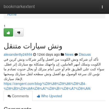
Home
bookmarkextent
Togg
navi
Home
1
ونش سيارات متنقل
alexander8y24ihf4
1244 days ago
News
Discuss
تأكد أن شركة ونش الكويت من افضل وأكبر شركات ونش كرين في
الكويت ونملك أمهر العاملين. إن واجهتك مشكلة مع سيارتك إثر عطل.
سواء كنت على الطريق عام أو حتى أمام منزلك أو بحال حدوث تصادم ما
نؤمن لك سرعة الوصول مع أفضل ونش سطحه لنقل سيارتك وسحبها
لإنقاذ سيارتك.
https://cengent.com/blog/%D9%88%D9%86%D8%B4-
%D8%B3%D9%8A%D8%A7%D8%B1%D8%A7%D8%AA/
Comments
Who Upvoted
Comments