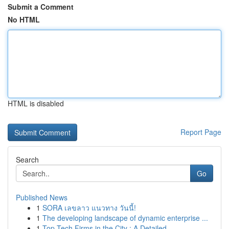
Submit a Comment
No HTML
HTML is disabled
Report Page
Search
Go
Published News
1
SORA เลขลาว แนวทาง วันนี้!
1
The developing landscape of dynamic enterprise ...
1
Top Tech Firms in the City : A Detailed...