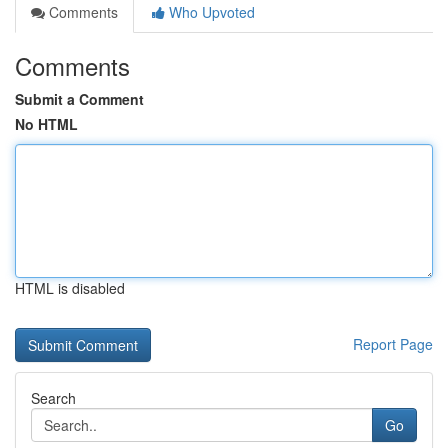
Comments
Who Upvoted
Comments
Submit a Comment
No HTML
HTML is disabled
Report Page
Search
Go