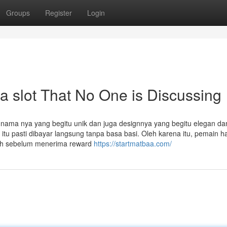
Groups
Register
Login
sa slot That No One is Discussing
nama nya yang begitu unik dan juga designnya yang begitu elegan da
tu pasti dibayar langsung tanpa basa basi. Oleh karena itu, pemain h
th sebelum menerima reward
https://startmatbaa.com/