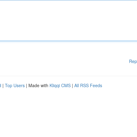
Rep
d
|
Top Users
| Made with
Kliqqi CMS
|
All RSS Feeds