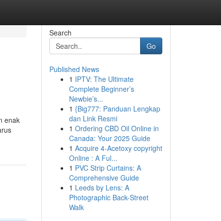
Search
Go
Published News
1
IPTV: The Ultimate
Complete Beginner’s
Newbie’s...
1
{Big777: Panduan Lengkap
dan Link Resmi
n enak
1
Ordering CBD Oil Online in
arus
Canada: Your 2025 Guide
1
Acquire 4-Acetoxy copyright
Online : A Ful...
1
PVC Strip Curtains: A
Comprehensive Guide
1
Leeds by Lens: A
Photographic Back-Street
Walk