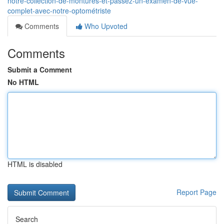
notre-collection-de-montures-et-passez-un-examen-de-vue-
complet-avec-notre-optométriste
Comments
Who Upvoted
Comments
Submit a Comment
No HTML
HTML is disabled
Report Page
Search