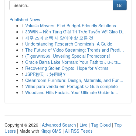
Go
Published News
1
Volusia Movers: Find Budget-Friendly Solutions ...
1
33WIN – Nền Tảng Giải Trí Trực Tuyến Với Giao D...
1
제주 스파 선택 시 알아야 할 모든 것
1
Understanding Research Chemicals: A Guide
1
The Future of Video Streaming: Trends and Predi...
1
{Tigerwin369: Unveiling Special Promotions!
1
Gracie Barra Lake Norman: Your Path to Jiu-Jits...
1
Recovering Stolen Crypto: Hope for Victims
1
JSPP聊天 ：好用吗？
1
Cleanroom Furniture: Design, Materials, and Fun...
1
Villas para venda em Portugal: O Guia completo
1
Woodland Hills Facials: Your Ultimate Guide to...
Copyright © 2026 |
Advanced Search
|
Live
|
Tag Cloud
|
Top
Users
| Made with
Kliqqi CMS
|
All RSS Feeds