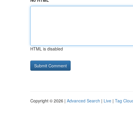
No HTML
HTML is disabled
Copyright © 2026 |
Advanced Search
|
Live
|
Tag Clou