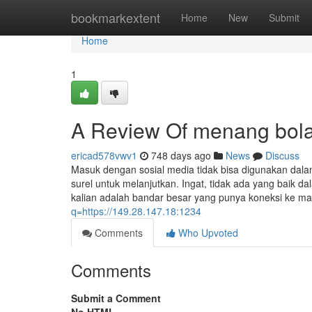
Home
bookmarkextent
Home
New
Submit
Home
1
A Review Of menang bol
ericad578vwv1
748 days ago
News
Discuss
Masuk dengan sosial media tidak bisa digunakan dal
surel untuk melanjutkan. Ingat, tidak ada yang baik d
kalian adalah bandar besar yang punya koneksi ke m
q=https://149.28.147.18:1234
Comments
Who Upvoted
Comments
Submit a Comment