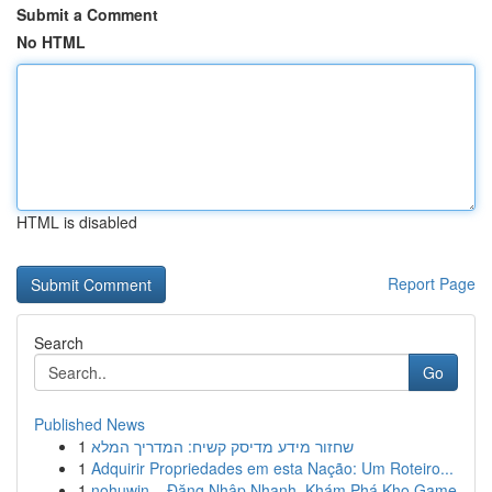
Submit a Comment
No HTML
HTML is disabled
Report Page
Search
Go
Published News
1
שחזור מידע מדיסק קשיח: המדריך המלא
1
Adquirir Propriedades em esta Nação: Um Roteiro...
1
nohuwin – Đăng Nhập Nhanh, Khám Phá Kho Game