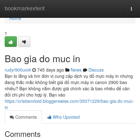
Home
bookmarkextent
Togg
navi
Home
1
Bao gia do muc in
rudyr900uoi4
745 days ago
News
Discuss
Bạn lo lắng và tìm đơn vị cung cấp dịch vụ đổ mực máy in nhưng
đang thắc mắc không biết giá đổ mực máy in canon 2900 bao
nhiêu? Bạn không nắm được giá chính xác là bao nhiêu để cân
đối chi phí cho hợp lý. Bạn vào
https://cristianvtoid.bloggerswise.com/35071229/bao-gia-do-muc-
in
Comments
Who Upvoted
Comments