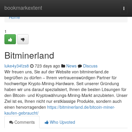
Home
bookmarkextent
Togg
navi
Home
1
Bitminerland
luke4y34fzs8
723 days ago
News
Discuss
Wir freuen uns, Sie auf der Website von bitminerland.de
begrüßen zu dürfen – Ihrem vertrauenswürdigen Partner für
hochwertige Krypto-Mining-Hardware. Seit unserer Gründung
haben wir uns darauf spezialisiert, Ihnen die besten Lösungen für
den Bitcoin- und Kryptowährungs-Mining-Markt anzubieten. Unser
Ziel ist es, Ihnen nicht nur erstklassige Produkte, sondern auch
einen hervorragenden
https://bitminerland.de/bitcoin-miner-
kaufen-gebraucht/
Comments
Who Upvoted