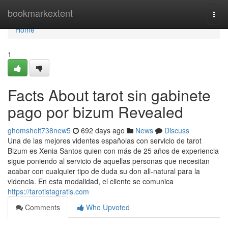
Home
bookmarkextent
Togg
navi
Home
1
Facts About tarot sin gabinete
pago por bizum Revealed
ghomsheit738new5
692 days ago
News
Discuss
Una de las mejores videntes españolas con servicio de tarot
Bizum es Xenia Santos quien con más de 25 años de experiencia
sigue poniendo al servicio de aquellas personas que necesitan
acabar con cualquier tipo de duda su don all-natural para la
videncia. En esta modalidad, el cliente se comunica
https://tarotistagratis.com
Comments
Who Upvoted