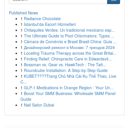
Published News
1
Radiance Chocolate
1
İstanbul'da Escort Hizmetleri
1
Chilaquiles Verdes: Un tradicional mexicano esp...
1
The Ultimate Guide to Pool Chlorinators: Types ...
1
Câmara de Comércio e Brasil Brasil-China: Guia ...
1
Дизайнерский ремонт в Москве: 7 трендов 2024
1
Locating Trauma Therapy across the Great Britai...
1
Finding Relief: Chiropractic Care in Edwardsvil...
1
Bossman vs. Gear vs. HawkTech : The Tatt...
1
Roundcube Installation: A Step-by-Step Guide
1
KUBET????️Trang Chủ Nhà Cái Ku Thể Thao, Live
C...
1
GLP-1 Medications in Orange Region : Your Un...
1
Boost Your SMM Business: Wholesale SMM Panel
Guide
1
Nail Salon Dubai