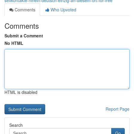
sexkontakte-hinein-deutsch-einzig-an-diesem-ort-for-free
Comments
Who Upvoted
Comments
Submit a Comment
No HTML
HTML is disabled
Report Page
Search
Go