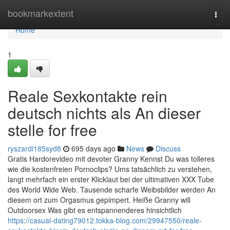
Home
bookmarkextent
Togg
navi
Home
1
Reale Sexkontakte rein
deutsch nichts als An dieser
stelle for free
ryszardi185syd8
695 days ago
News
Discuss
Gratis Hardorevideo mit devoter Granny Kennst Du was tolleres
wie die kostenfreien Pornoclips? Ums tatsächlich zu verstehen,
langt mehrfach ein erster Klicklaut bei der ultimativen XXX Tube
des World Wide Web. Tausende scharfe Weibsbilder werden An
diesem ort zum Orgasmus gepimpert. Heiße Granny will
Outdoorsex Was gibt es entspannenderes hinsichtlich
https://casual-dating79012.tokka-blog.com/29947550/reale-