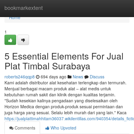
Home
bookmarkextent
Home
1
5 Essential Elements For Jual
Plat Timbal Surabaya
roberts246qqp8
694 days ago
News
Discuss
Kami adalah distributor alat kesehatan terlengkap dan termurah.
Menjual berbagai macam produk alat – alat medis untuk
kebutuhan rumah sakit dan klinik dengan kualitas terjamin.
"Sudah kesekian kalinya pengadaan yang diselesaikan oleh
Horizon Medica dengan produk-produk sesuai permintaan dan
juga harga yang sesuai. Selalu lebih murah dari yang lain." Kaca
https://jualplattimahhitam36037.wikilentillas.com/940354/details_fic
Comments
Who Upvoted