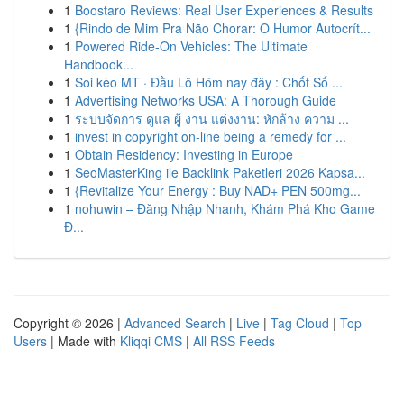
1
Boostaro Reviews: Real User Experiences & Results
1
{Rindo de Mim Pra Não Chorar: O Humor Autocrít...
1
Powered Ride-On Vehicles: The Ultimate
Handbook...
1
Soi kèo MT · Đầu Lô Hôm nay đây : Chốt Số ...
1
Advertising Networks USA: A Thorough Guide
1
ระบบจัดการ ดูแล ผู้ งาน แต่งงาน: หักล้าง ความ ...
1
invest in copyright on-line being a remedy for ...
1
Obtain Residency: Investing in Europe
1
SeoMasterKing ile Backlink Paketleri 2026 Kapsa...
1
{Revitalize Your Energy : Buy NAD+ PEN 500mg...
1
nohuwin – Đăng Nhập Nhanh, Khám Phá Kho Game
Đ...
Copyright © 2026 |
Advanced Search
|
Live
|
Tag Cloud
|
Top
Users
| Made with
Kliqqi CMS
|
All RSS Feeds