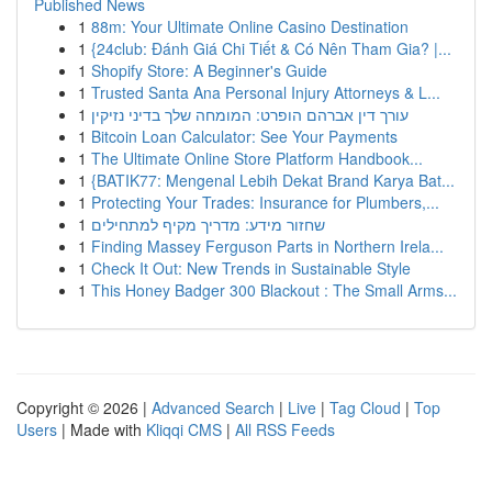
Published News
1
88m: Your Ultimate Online Casino Destination
1
{24club: Đánh Giá Chi Tiết & Có Nên Tham Gia? |...
1
Shopify Store: A Beginner's Guide
1
Trusted Santa Ana Personal Injury Attorneys & L...
1
עורך דין אברהם הופרט: המומחה שלך בדיני נזיקין
1
Bitcoin Loan Calculator: See Your Payments
1
The Ultimate Online Store Platform Handbook...
1
{BATIK77: Mengenal Lebih Dekat Brand Karya Bat...
1
Protecting Your Trades: Insurance for Plumbers,...
1
שחזור מידע: מדריך מקיף למתחילים
1
Finding Massey Ferguson Parts in Northern Irela...
1
Check It Out: New Trends in Sustainable Style
1
This Honey Badger 300 Blackout : The Small Arms...
Copyright © 2026 |
Advanced Search
|
Live
|
Tag Cloud
|
Top
Users
| Made with
Kliqqi CMS
|
All RSS Feeds