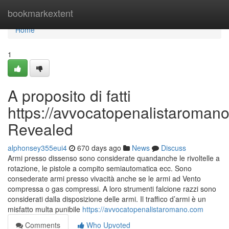
Home
bookmarkextent
Home
1
A proposito di fatti
https://avvocatopenalistaroman
Revealed
alphonsey355eui4
670 days ago
News
Discuss
Armi presso dissenso sono considerate quandanche le rivoltelle a
rotazione, le pistole a compito semiautomatica ecc. Sono
consederate armi presso vivacità anche se le armi ad Vento
compressa o gas compressi. A loro strumenti falcione razzi sono
considerati dalla disposizione delle armi. Il traffico d’armi è un
misfatto multa punibile
https://avvocatopenalistaromano.com
Comments
Who Upvoted