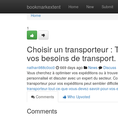
Home
bookmarkextent
Home
New
Submit
Home
1
Choisir un transporteur :
vos besoins de transport.
nathan988c0oc0
669 days ago
News
Discuss
Vous cherchez à optimiser vos expéditions ou à trouver 
personnalisé et discuter avec un expert du secteur. Co
transporteur pour vos expéditions peut sembler diffici
transporteur-tout-ce-que-vous-devez-savoir-pour-vos
Comments
Who Upvoted
Comments