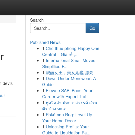
Search
Go
Published News
1
Cho thuê phòng Happy One
r
Central – Giá rẻ ,...
1
International Small Moves –
Simplified F...
1
靓丽女王，美女她也 漂亮!
1
Down Under Menswear: A
n devis
Guide
1
Elevate SAP: Boost Your
eur-
Career with Expert Trai...
1
พูลวิลล่า พัทยา: สวรรค์ ส่วน
ตัว ข้าง ทะเล
1
Pokémon Rug: Level Up
Your Home Decor
1
Unlocking Profits: Your
Guide to Liquidation Pa...