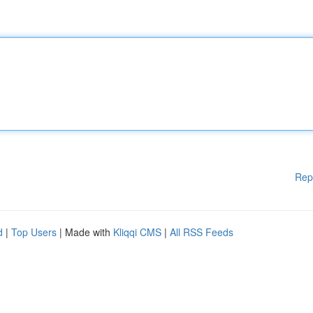
Rep
d
|
Top Users
| Made with
Kliqqi CMS
|
All RSS Feeds