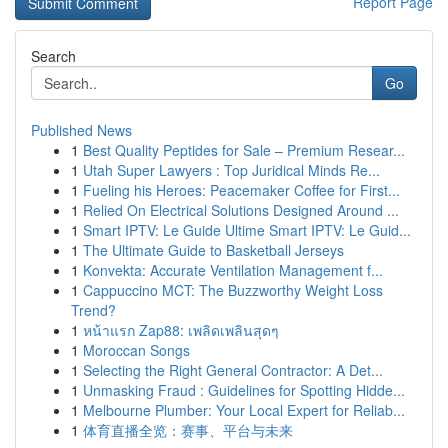
Report Page
Search
Go
Published News
1
Best Quality Peptides for Sale – Premium Resear...
1
Utah Super Lawyers : Top Juridical Minds Re...
1
Fueling his Heroes: Peacemaker Coffee for First...
1
Relied On Electrical Solutions Designed Around ...
1
Smart IPTV: Le Guide Ultime Smart IPTV: Le Guid...
1
The Ultimate Guide to Basketball Jerseys
1
Konvekta: Accurate Ventilation Management f...
1
Cappuccino MCT: The Buzzworthy Weight Loss
Trend?
1
หน้าแรก Zap88: เพลิดเพลินสุดๆ
1
Moroccan Songs
1
Selecting the Right General Contractor: A Det...
1
Unmasking Fraud : Guidelines for Spotting Hidde...
1
Melbourne Plumber: Your Local Expert for Reliab...
1
体育直播全览：赛事、平台与未来