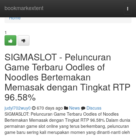
Home
bookmarkextent
Togg
navi
Home
1
SIGMASLOT - Peluncuran
Game Terbaru Oodles of
Noodles Bertemakan
Memasak dengan Tingkat RTP
96.58%
judyl702wuy0
670 days ago
News
Discuss
SIGMASLOT: Peluncuran Game Terbaru Oodles of Noodles
Bertemakan Memasak dengan Tingkat RTP 96.58% Dalam dunia
permainan game slot online yang terus berkembang, peluncuran
game baru sering kali merupakan momen yang dinanti-nanti oleh