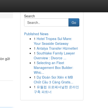
Search
Go
Published News
1
Hotel Tropea Sul Mare:
Your Seaside Getaway
1
Antalya Transfer Hizmetleri
1
Southlake Family Lawyer
Overview : Divorce ...
còn gửi
1
Selecting an Fleet
Management Box Builder:
Whic...
1
Dự Đoán Soi Xiên 4 MB
Chốt Cầu 3 Càng Gratis...
1
유월컴 프로페셔널한 온라인
구축 파트너