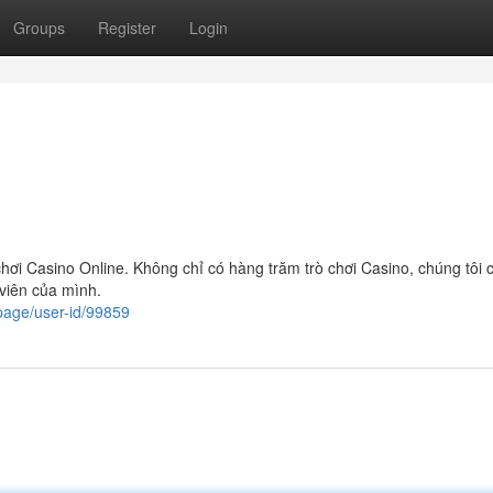
Groups
Register
Login
chơi Casino Online. Không chỉ có hàng trăm trò chơi Casino, chúng tôi 
viên của mình.
lepage/user-id/99859