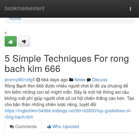
Home
bookmarkextent
Togg
navi
Home
1
5 Simple Techniques For rong
bach kim 666
jeremyl801efg5
664 days ago
News
Discuss
Rồng Bạch Kim 666 được nhiều người chơi lô đề ưa chuộng để
tìm kiếm những con số might mắn. Đây là một hệ thống soi cầu
không mất phí giúp người chơi có cơ hội chiến thắng cao hơn. Tạo
cho bản thân những chiến lược riêng, tuyệt đối
https://rngbchkim34566.imblogs.net/80163850/top-guidelines-of-
rồng-bạch-kim
Comments
Who Upvoted