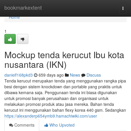
Home
bookmarkextent
Togg
navi
Home
1
Mockup tenda kerucut Ibu kota
nusantara (IKN)
danielf168pkd3
659 days ago
News
Discuss
Tenda kerucut merupakan tenda yang menggunakan rangka pipa
besi dengan sistem knockdown dan portable yang praktis untuk
dibawa kemana saja. Penggunaan tenda ini biasa digunakan
untuk promosi banyak perusahaan dan organisasi untuk
melakukan promosi produk atau jasa mereka. Bahan tenda
kerucut ini menggunakan bahan flexy korea 440 gsm. Sedangkan
https://alexanderp654ymb9.hamachiwiki.com/user
Comments
Who Upvoted