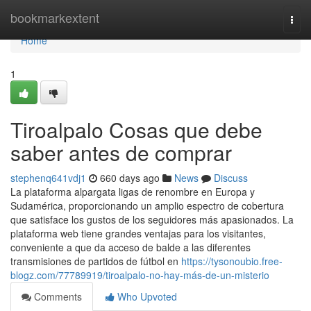
Home
bookmarkextent
Togg
navi
Home
1
Tiroalpalo Cosas que debe
saber antes de comprar
stephenq641vdj1
660 days ago
News
Discuss
La plataforma alpargata ligas de renombre en Europa y
Sudamérica, proporcionando un amplio espectro de cobertura
que satisface los gustos de los seguidores más apasionados. La
plataforma web tiene grandes ventajas para los visitantes,
conveniente a que da acceso de balde a las diferentes
transmisiones de partidos de fútbol en
https://tysonoubio.free-
blogz.com/77789919/tiroalpalo-no-hay-más-de-un-misterio
Comments
Who Upvoted