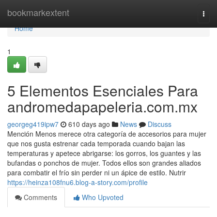
Home
bookmarkextent
Togg
navi
Home
1
5 Elementos Esenciales Para
andromedapapeleria.com.mx
georgeg419ipw7
610 days ago
News
Discuss
Mención Menos merece otra categoría de accesorios para mujer
que nos gusta estrenar cada temporada cuando bajan las
temperaturas y apetece abrigarse: los gorros, los guantes y las
bufandas o ponchos de mujer. Todos ellos son grandes aliados
para combatir el frío sin perder ni un ápice de estilo. Nutrir
https://heinza108fnu6.blog-a-story.com/profile
Comments
Who Upvoted