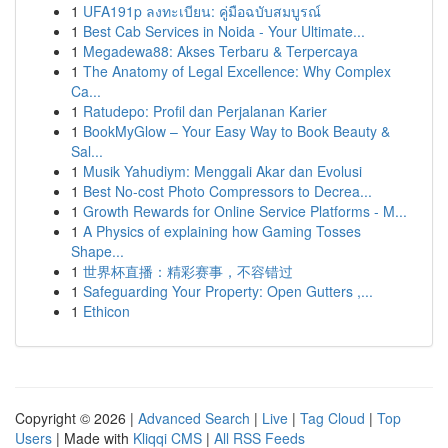
1
UFA191p ลงทะเบียน: คู่มือฉบับสมบูรณ์
1
Best Cab Services in Noida - Your Ultimate...
1
Megadewa88: Akses Terbaru & Terpercaya
1
The Anatomy of Legal Excellence: Why Complex
Ca...
1
Ratudepo: Profil dan Perjalanan Karier
1
BookMyGlow – Your Easy Way to Book Beauty &
Sal...
1
Musik Yahudiym: Menggali Akar dan Evolusi
1
Best No-cost Photo Compressors to Decrea...
1
Growth Rewards for Online Service Platforms - M...
1
A Physics of explaining how Gaming Tosses
Shape...
1
世界杯直播：精彩赛事，不容错过
1
Safeguarding Your Property: Open Gutters ,...
1
Ethicon
Copyright © 2026 |
Advanced Search
|
Live
|
Tag Cloud
|
Top
Users
| Made with
Kliqqi CMS
|
All RSS Feeds