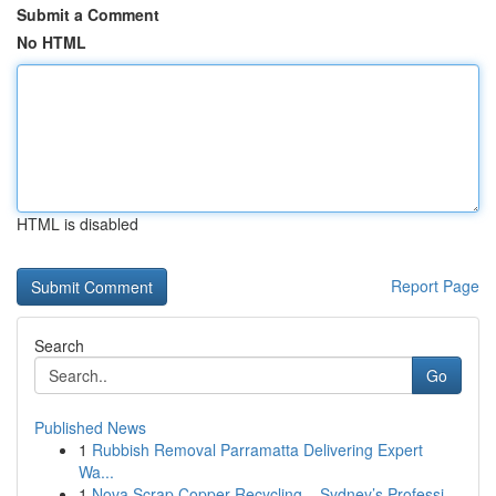
Submit a Comment
No HTML
HTML is disabled
Report Page
Search
Go
Published News
1
Rubbish Removal Parramatta Delivering Expert
Wa...
1
Nova Scrap Copper Recycling – Sydney’s Professi...