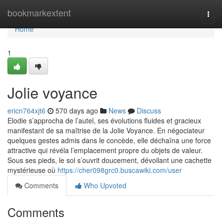
Home
bookmarkextent
Togg
navi
Home
1
Jolie voyance
ericn764xjt6
570 days ago
News
Discuss
Elodie s’approcha de l’autel, ses évolutions fluides et gracieux
manifestant de sa maîtrise de la Jolie Voyance. En négociateur
quelques gestes admis dans le concède, elle déchaîna une force
attractive qui révéla l’emplacement propre du objets de valeur.
Sous ses pieds, le sol s’ouvrit doucement, dévoilant une cachette
mystérieuse où
https://cher098grc0.buscawiki.com/user
Comments
Who Upvoted
Comments