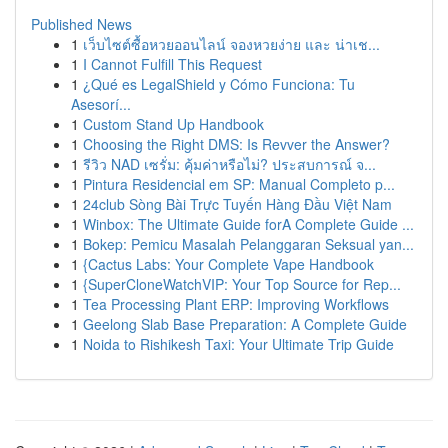
Published News
1
เว็บไซต์ซื้อหวยออนไลน์ จองหวยง่าย และ น่าเช...
1
I Cannot Fulfill This Request
1
¿Qué es LegalShield y Cómo Funciona: Tu
Asesorí...
1
Custom Stand Up Handbook
1
Choosing the Right DMS: Is Revver the Answer?
1
รีวิว NAD เซรั่ม: คุ้มค่าหรือไม่? ประสบการณ์ จ...
1
Pintura Residencial em SP: Manual Completo p...
1
24club Sòng Bài Trực Tuyến Hàng Đầu Việt Nam
1
Winbox: The Ultimate Guide forA Complete Guide ...
1
Bokep: Pemicu Masalah Pelanggaran Seksual yan...
1
{Cactus Labs: Your Complete Vape Handbook
1
{SuperCloneWatchVIP: Your Top Source for Rep...
1
Tea Processing Plant ERP: Improving Workflows
1
Geelong Slab Base Preparation: A Complete Guide
1
Noida to Rishikesh Taxi: Your Ultimate Trip Guide