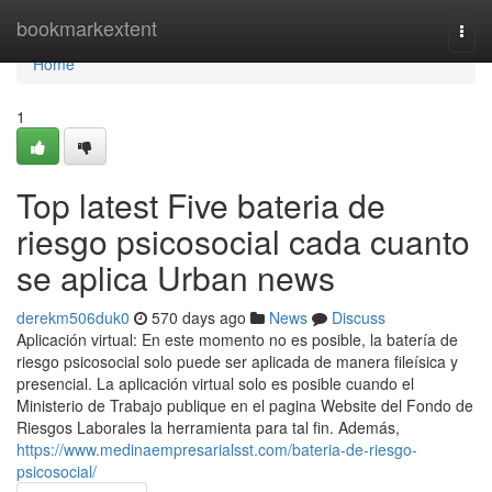
Home
bookmarkextent
Togg
navi
Home
1
Top latest Five bateria de
riesgo psicosocial cada cuanto
se aplica Urban news
derekm506duk0
570 days ago
News
Discuss
Aplicación virtual: En este momento no es posible, la batería de
riesgo psicosocial solo puede ser aplicada de manera fileísica y
presencial. La aplicación virtual solo es posible cuando el
Ministerio de Trabajo publique en el pagina Website del Fondo de
Riesgos Laborales la herramienta para tal fin. Además,
https://www.medinaempresarialsst.com/bateria-de-riesgo-
psicosocial/