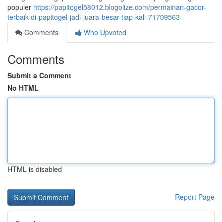
populer
https://papitogel58012.blogolize.com/permainan-gacor-
terbaik-di-papitogel-jadi-juara-besar-tiap-kali-71709563
Comments
Who Upvoted
Comments
Submit a Comment
No HTML
HTML is disabled
Report Page