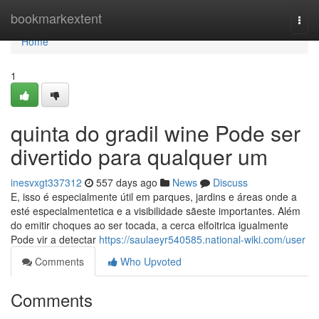
Home
bookmarkextent
Togg
navi
Home
1
quinta do gradil wine Pode ser
divertido para qualquer um
inesvxgt337312
557 days ago
News
Discuss
E, isso é especialmente útil em parques, jardins e áreas onde a
esté especialmentetica e a visibilidade sãeste importantes. Além
do emitir choques ao ser tocada, a cerca elfoitrica igualmente
Pode vir a detectar
https://saulaeyr540585.national-wiki.com/user
Comments
Who Upvoted
Comments