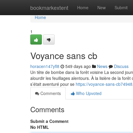
Home
bookmarkextent
Home
New
Submit
Home
1
Voyance sans cb
horacen147yfl8
549 days ago
News
Discuss
Un tête de bombe dans la forêt voisine La second journ
alourdir les feuillages alentours. À la lisière de la fo
s’était aventuré pour se
https://voyance-sans-cb7494
Comments
Who Upvoted
Comments
Submit a Comment
No HTML