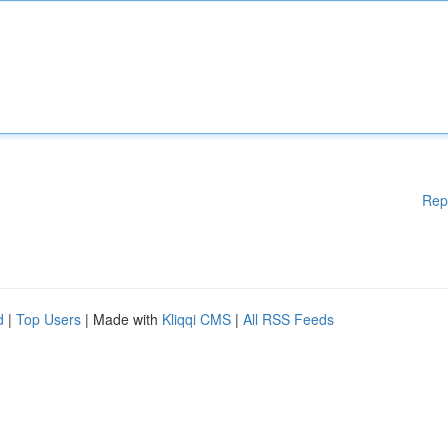
Rep
d
|
Top Users
| Made with
Kliqqi CMS
|
All RSS Feeds