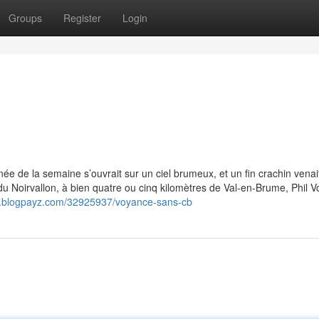
Groups
Register
Login
ée de la semaine s’ouvrait sur un ciel brumeux, et un fin crachin venai
rêt du Noirvallon, à bien quatre ou cinq kilomètres de Val-en-Brume, Phil 
8.blogpayz.com/32925937/voyance-sans-cb