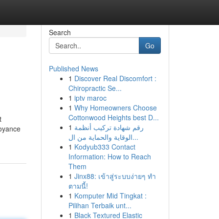
Search
Go
Published News
1
Discover Real Discomfort :
Chiropractic Se...
1
iptv maroc
1
Why Homeowners Choose
Cottonwood Heights best D...
t
1
رقم شهادة تركيب أنظمة
Voyance
الوقاية والحماية من ال...
1
Kodyub333 Contact
Information: How to Reach
Them
1
Jinx88: เข้าสู่ระบบง่ายๆ ทำ
ตามนี้!
1
Komputer Mid Tingkat :
Pilihan Terbaik unt...
1
Black Textured Elastic