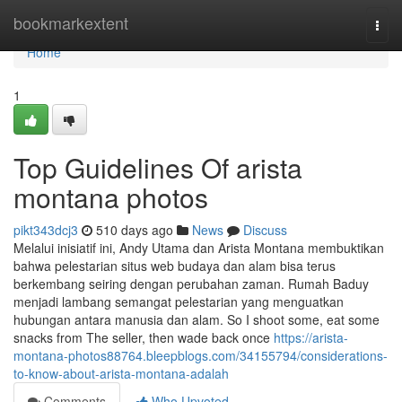
Home
bookmarkextent
Togg
navi
Home
1
Top Guidelines Of arista
montana photos
pikt343dcj3
510 days ago
News
Discuss
Melalui inisiatif ini, Andy Utama dan Arista Montana membuktikan
bahwa pelestarian situs web budaya dan alam bisa terus
berkembang seiring dengan perubahan zaman. Rumah Baduy
menjadi lambang semangat pelestarian yang menguatkan
hubungan antara manusia dan alam. So I shoot some, eat some
snacks from The seller, then wade back once
https://arista-
montana-photos88764.bleepblogs.com/34155794/considerations-
to-know-about-arista-montana-adalah
Comments
Who Upvoted