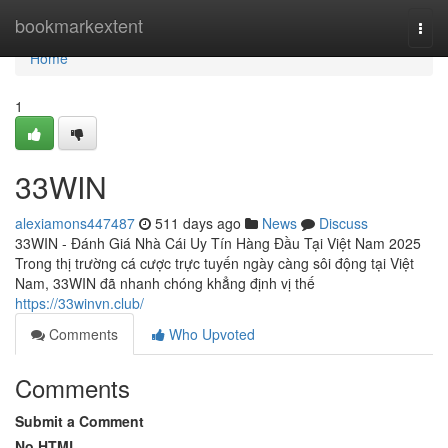
Home
bookmarkextent
Togg
navi
Home
1
33WIN
alexiamons447487
511 days ago
News
Discuss
33WIN - Đánh Giá Nhà Cái Uy Tín Hàng Đầu Tại Việt Nam 2025
Trong thị trường cá cược trực tuyến ngày càng sôi động tại Việt
Nam, 33WIN đã nhanh chóng khẳng định vị thế
https://33winvn.club/
Comments
Who Upvoted
Comments
Submit a Comment
No HTML