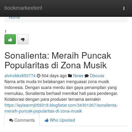
Home
bookmarkextent
Togg
navi
Home
1
Sonalienta: Meraih Puncak
Popularitas di Zona Musik
alvinxbkx850774
504 days ago
News
Discuss
Nama artis muda ini belakangan menguasai zona musik
Indonesia. Dengan suara merdu dan gaya penampilan yang
memukau, Sonalienta berhasil memikat hati para pendengar.
Kolaborasi dengan para produser ternama semakin
https://laylaacmj059318.blog5star.com/34301267/sonalienta-
meraih-puncak-popularitas-di-zona-musik
Comments
Who Upvoted