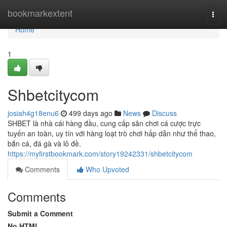
Home
bookmarkextent
Togg
navi
Home
1
Shbetcitycom
josiah4g18enu6
499 days ago
News
Discuss
SHBET là nhà cái hàng đầu, cung cấp sân chơi cá cược trực
tuyến an toàn, uy tín với hàng loạt trò chơi hấp dẫn như thể thao,
bắn cá, đá gà và lô đề.
https://myfirstbookmark.com/story19242331/shbetcitycom
Comments
Who Upvoted
Comments
Submit a Comment
No HTML