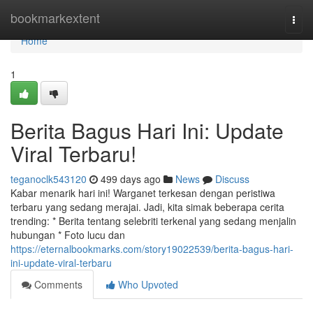
Home
bookmarkextent
Togg
navi
Home
1
Berita Bagus Hari Ini: Update
Viral Terbaru!
teganoclk543120
499 days ago
News
Discuss
Kabar menarik hari ini! Warganet terkesan dengan peristiwa
terbaru yang sedang merajai. Jadi, kita simak beberapa cerita
trending: * Berita tentang selebriti terkenal yang sedang menjalin
hubungan * Foto lucu dan
https://eternalbookmarks.com/story19022539/berita-bagus-hari-
ini-update-viral-terbaru
Comments
Who Upvoted