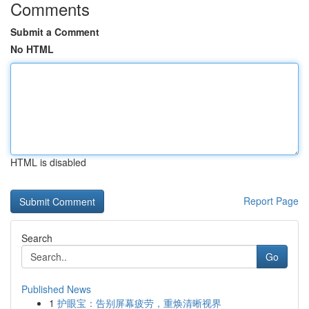
Comments
Submit a Comment
No HTML
HTML is disabled
Report Page
Search
Go
Published News
1
护眼宝：告别屏幕疲劳，重焕清晰视界