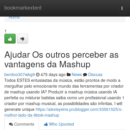
Home
bookmarkextent
Togg
navi
Home
1
Ajudar Os outros perceber as
vantagens da Mashup
benitoo307wbg9
475 days ago
News
Discuss
Todos ESTES entusiastas da música, estão prontos de modo a
mergulhar pelo emocionante mundo das ferramentas por criador
de mashup usando IA? Produzir a mashup música usando IA
perfeita ou misturar batidas saiba como um profissional usando 1
criador por mashup musical, as possibilidades são infinitas. I will
generate unique
https://alexisyeins.prublogger.com/33561525/o-
melhor-lado-da-tiktok-mashup
Comments
Who Upvoted