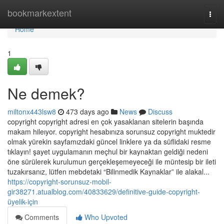
Home
bookmarkextent
Togg
navi
Home
1
Ne demek?
miltonx443lsw8
473 days ago
News
Discuss
copyright copyright adresi en çok yasaklanan sitelerin başında
makam hileıyor. copyright hesabınıza sorunsuz copyright muktedir
olmak yürekin sayfamızdaki güncel linklere ya da süflidaki resme
tıklayın! şayet uygulamanın meçhul bir kaynaktan geldiği nedeni
öne sürülerek kurulumun gerçekleşemeyeceği ile müntesip bir ileti
tuzakırsanız, lütfen mebdetaki “Bilinmedik Kaynaklar” ile alakal...
https://copyright-sorunsuz-mobil-
gir38271.atualblog.com/40833629/definitive-guide-copyright-
üyelik-için
Comments
Who Upvoted