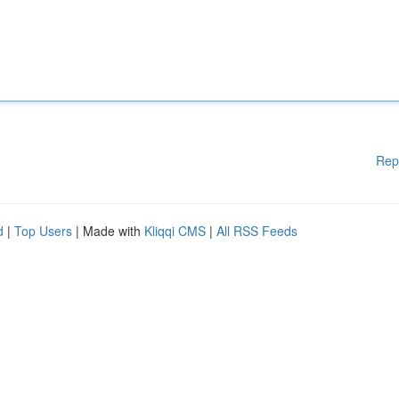
Rep
d
|
Top Users
| Made with
Kliqqi CMS
|
All RSS Feeds