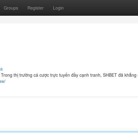
Groups
Register
Login
ss
ong thị trường cá cược trực tuyến đầy cạnh tranh, SHBET đã khẳng đ
law/