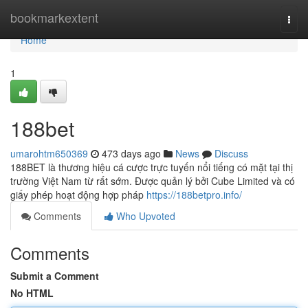
Home
bookmarkextent
Togg
navi
Home
1
188bet
umarohtm650369
473 days ago
News
Discuss
188BET là thương hiệu cá cược trực tuyến nổi tiếng có mặt tại thị
trường Việt Nam từ rất sớm. Được quản lý bởi Cube Limited và có
giấy phép hoạt động hợp pháp
https://188betpro.info/
Comments
Who Upvoted
Comments
Submit a Comment
No HTML