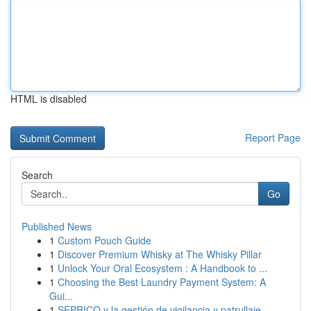
HTML is disabled
Report Page
Search
Go
Published News
1
Custom Pouch Guide
1
Discover Premium Whisky at The Whisky Pillar
1
Unlock Your Oral Ecosystem : A Handbook to ...
1
Choosing the Best Laundry Payment System: A
Gui...
1
SEPRICO y la gestión de vigilancia y patrullaje...