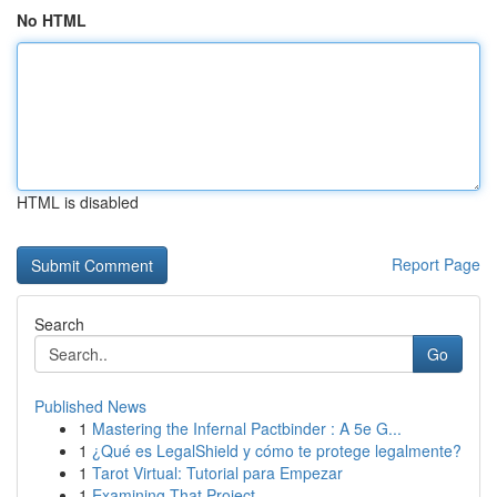
No HTML
HTML is disabled
Report Page
Search
Go
Published News
1
Mastering the Infernal Pactbinder : A 5e G...
1
¿Qué es LegalShield y cómo te protege legalmente?
1
Tarot Virtual: Tutorial para Empezar
1
Examining That Project