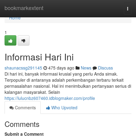
Home
bookmarkextent
Togg
navi
Home
1
Informasi Hari Ini
shaunacssg291145
475 days ago
News
Discuss
Di hari ini, banyak informasi krusial yang perlu Anda simak.
Terpopuler di antaranya adalah perkembangan terbaru terkait
permasalahan nasional. Hal ini menimbulkan pertanyaan serius di
kalangan masyarakat. Selain
https://lulucnbz607460.idblogmaker.com/profile
Comments
Who Upvoted
Comments
Submit a Comment