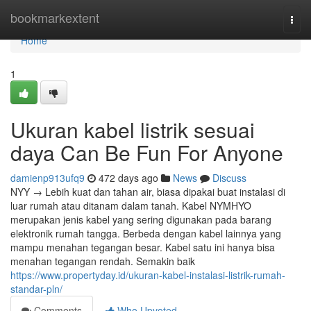
Home
bookmarkextent
Togg
navi
Home
1
Ukuran kabel listrik sesuai
daya Can Be Fun For Anyone
damienp913ufq9
472 days ago
News
Discuss
NYY → Lebih kuat dan tahan air, biasa dipakai buat instalasi di
luar rumah atau ditanam dalam tanah. Kabel NYMHYO
merupakan jenis kabel yang sering digunakan pada barang
elektronik rumah tangga. Berbeda dengan kabel lainnya yang
mampu menahan tegangan besar. Kabel satu ini hanya bisa
menahan tegangan rendah. Semakin baik
https://www.propertyday.id/ukuran-kabel-instalasi-listrik-rumah-
standar-pln/
Comments
Who Upvoted