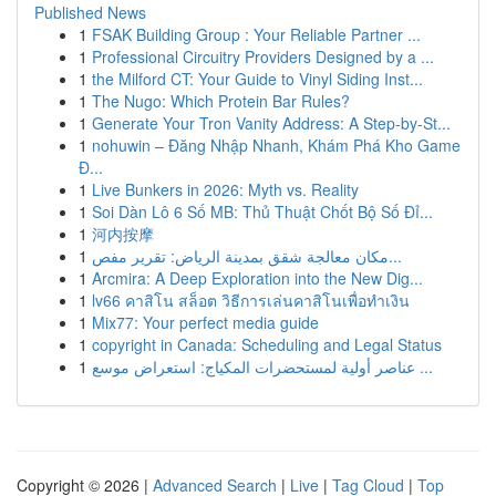
Published News
1
FSAK Building Group : Your Reliable Partner ...
1
Professional Circuitry Providers Designed by a ...
1
the Milford CT: Your Guide to Vinyl Siding Inst...
1
The Nugo: Which Protein Bar Rules?
1
Generate Your Tron Vanity Address: A Step-by-St...
1
nohuwin – Đăng Nhập Nhanh, Khám Phá Kho Game
Đ...
1
Live Bunkers in 2026: Myth vs. Reality
1
Soi Dàn Lô 6 Số MB: Thủ Thuật Chốt Bộ Số Đỉ...
1
河内按摩
1
مكان معالجة شقق بمدينة الرياض: تقرير مفص...
1
Arcmira: A Deep Exploration into the New Dig...
1
lv66 คาสิโน สล็อต วิธีการเล่นคาสิโนเพื่อทำเงิน
1
Mix77: Your perfect media guide
1
copyright in Canada: Scheduling and Legal Status
1
عناصر أولية لمستحضرات المكياج: استعراض موسع ...
Copyright © 2026 |
Advanced Search
|
Live
|
Tag Cloud
|
Top