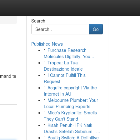
Search
Go
Published News
1
Purchase Research
Molecules Digitally: You...
1
Tropea: La Tua
Destinazione Ideale
1
I Cannot Fulfill This
mmand te
Request
1
Acquire copyright Via the
Internet In AU
1
Melbourne Plumber: Your
Local Plumbing Experts
1
Mice's Kryptonite: Smells
They Can't Stand
1
Kisah Penuh- IPK Naik
Drastis Setelah Sebelum T...
1
Boutiq Switch: A Definitive