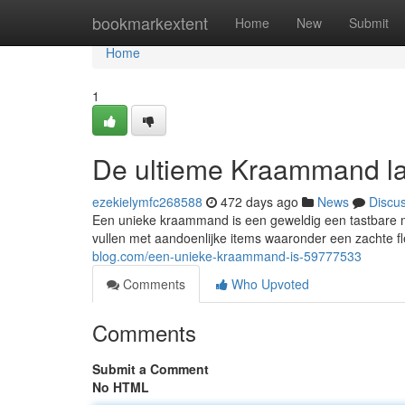
Home
bookmarkextent
Home
New
Submit
Home
1
De ultieme Kraammand la
ezekielymfc268588
472 days ago
News
Discu
Een unieke kraammand is een geweldig een tastbare 
vullen met aandoenlijke items waaronder een zachte f
blog.com/een-unieke-kraammand-is-59777533
Comments
Who Upvoted
Comments
Submit a Comment
No HTML