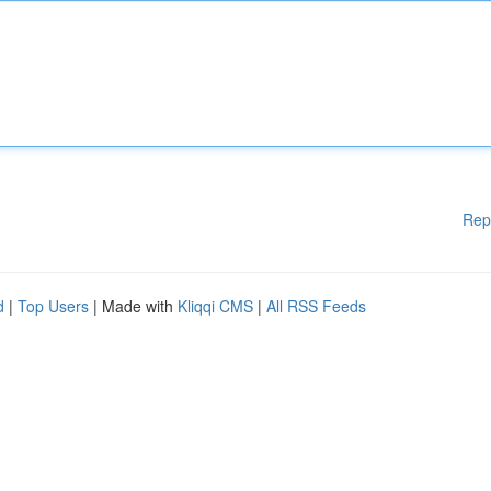
Rep
d
|
Top Users
| Made with
Kliqqi CMS
|
All RSS Feeds