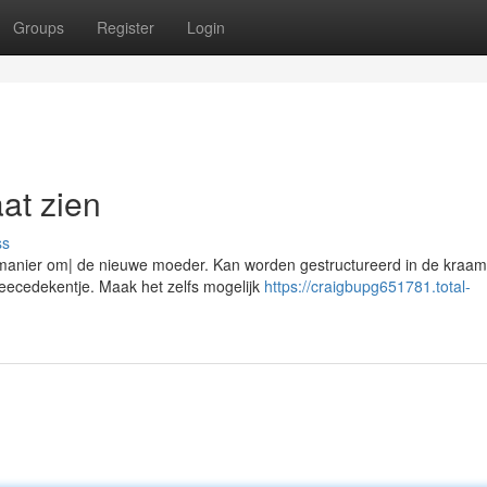
Groups
Register
Login
at zien
ss
manier om| de nieuwe moeder. Kan worden gestructureerd in de kraa
leecedekentje. Maak het zelfs mogelijk
https://craigbupg651781.total-