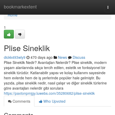
Home
bookmarkextent
Togg
navi
Home
1
Plise Sineklik
dickk493wly9
470 days ago
News
Discuss
Plise Sineklik Nedir? Avantajları Nelerdir? Plise sineklik, modern
yaşam alanlarında sıkça tercih edilen, estetik ve fonksiyonel bir
sineklik türüdür. Katlanabilir yapısı ve kolay kullanımı sayesinde
hem evlerde hem de iş yerlerinde popüler hale gelmiştir. Bu
yazıda, plise sineklik nedir, nasıl çalışır ve diğer sineklik türlerine
göre avantajları nelerdir gibi sorulara
https://paxtonpmjgy.luwebs.com/35280682/plise-sineklik
Comments
Who Upvoted
Comments