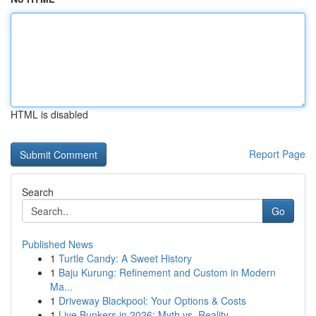
HTML is disabled
Report Page
Search
Go
Published News
1
Turtle Candy: A Sweet History
1
Baju Kurung: Refinement and Custom in Modern
Ma...
1
Driveway Blackpool: Your Options & Costs
1
Live Bunkers in 2026: Myth vs. Reality