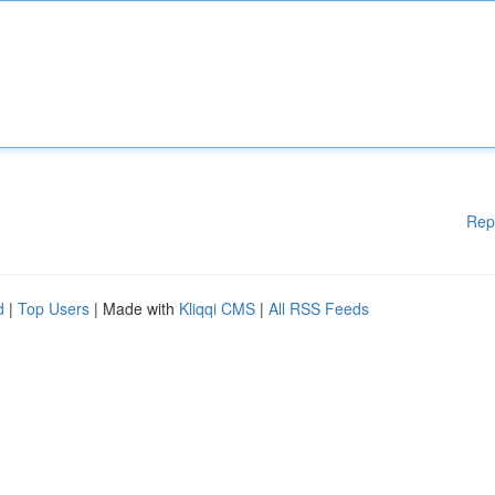
Rep
d
|
Top Users
| Made with
Kliqqi CMS
|
All RSS Feeds