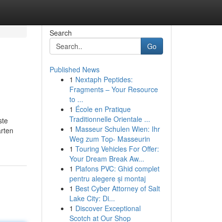
Search
Go
Published News
1
Nextaph Peptides:
Fragments – Your Resource
to ...
1
École en Pratique
Traditionnelle Orientale ...
ste
1
Masseur Schulen Wien: Ihr
arten
Weg zum Top- Masseurin
1
Touring Vehicles For Offer:
Your Dream Break Aw...
1
Plafons PVC: Ghid complet
pentru alegere și montaj
1
Best Cyber Attorney of Salt
Lake City: Di...
1
Discover Exceptional
Scotch at Our Shop