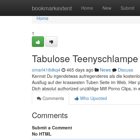
Home
bookmarkextent
Home
New
Submit
Home
1
Tabulose Teenyschlampe 
omarl418dkq4
465 days ago
News
Discuss
Kennst Du irgendetwas aufregenderes als die kostenlo
Ausflug auf der krassesten Tuben Seite im Web. Hier
Dich absolut authorized unzählige Milf Porno Clips, in 
Comments
Who Upvoted
Comments
Submit a Comment
No HTML