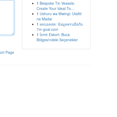
1
Bespoke Tin Vessels:
Create Your Ideal To...
1
Ushuru wa Mwingi: Utafiti
na Madai
1
ผลบอลสด: ข้อมูลครบมือกับ
7m-goal.com
1
İzmir Eskort: Buca
Bölgesi'ndeki Seçenekler
ort Page