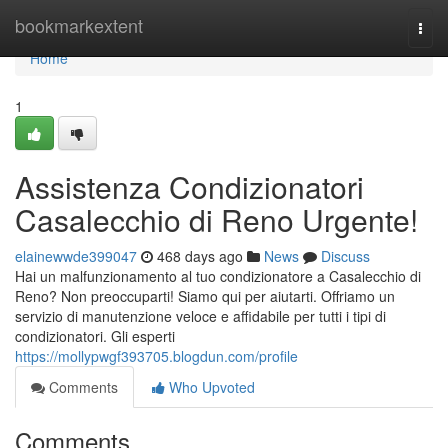
Home
bookmarkextent
Togg
navi
Home
1
Assistenza Condizionatori
Casalecchio di Reno Urgente!
elainewwde399047
468 days ago
News
Discuss
Hai un malfunzionamento al tuo condizionatore a Casalecchio di
Reno? Non preoccuparti! Siamo qui per aiutarti. Offriamo un
servizio di manutenzione veloce e affidabile per tutti i tipi di
condizionatori. Gli esperti
https://mollypwgf393705.blogdun.com/profile
Comments
Who Upvoted
Comments