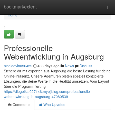
Home
bookmarkextent
Togg
navi
Home
1
Professionelle
Webentwicklung in Augsburg
nicoleovln056459
466 days ago
News
Discuss
Sichere dir mit experten aus Augsburg die beste Lösung für deine
Online-Präsenz. Unsere Agenturen bieten speziell konzipierte
Lösungen, die deine Werte in die Realität umsetzen. Vom Layout
über die Programmierung
https://diegotksf027146.mybjjblog.com/professionelle-
webentwicklung-in-augsburg-47080539
Comments
Who Upvoted