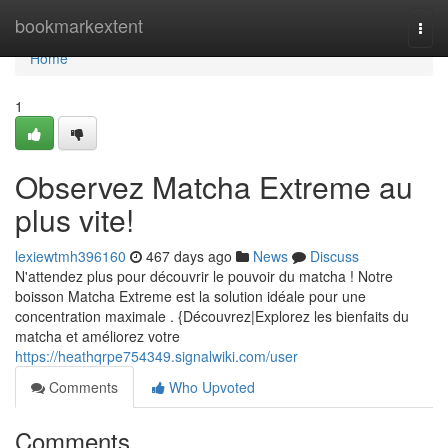
Home
bookmarkextent
Togg
navi
Home
1
Observez Matcha Extreme au
plus vite!
lexiewtmh396160
467 days ago
News
Discuss
N'attendez plus pour découvrir le pouvoir du matcha ! Notre
boisson Matcha Extreme est la solution idéale pour une
concentration maximale . {Découvrez|Explorez les bienfaits du
matcha et améliorez votre
https://heathqrpe754349.signalwiki.com/user
Comments
Who Upvoted
Comments