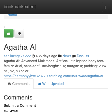
Home
bookmarkextent
Togg
navi
Home
1
Agatha AI
sahiluimg171222
465 days ago
News
Discuss
Agatha AI: Advanced Multimodal Artificial Intelligence body font-
family: Arial, sans-serif; line-height: 1.6; margin: 0; padding: 20px;
h1, h2, h3 color:
https://harmonyyhxc623779.actoblog.com/35375465/agatha-ai
Comments
Who Upvoted
Comments
Submit a Comment
No HTML