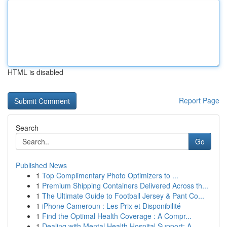
HTML is disabled
Report Page
Search
Go
Published News
1
Top Complimentary Photo Optimizers to ...
1
Premium Shipping Containers Delivered Across th...
1
The Ultimate Guide to Football Jersey & Pant Co...
1
iPhone Cameroun : Les Prix et Disponibilité
1
Find the Optimal Health Coverage : A Compr...
1
Dealing with Mental Health Hospital Support: A ...