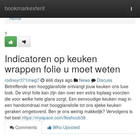
Home
bookmarkextent
Togg
navi
Home
1
Indicatoren op keuken
wrappen folie u moet weten
rodneyr371mwg7
466 days ago
News
Discuss
Betreffende een hoogglansfolie ontvangt jouw keuken ons luxe
look. De vinyl folie kan zijn dan over een extra toplaag voorzien
die voor welke hete glans zorgt. Een eenvoudige keuken mag in
een handomdraai met hoogglansfolie tot ons sjieke keuken
geraken omgetoverd. Ben je ons weinig makkelijk? Vervolgens is
het best
https://myspace.com/fleshcub38
Comments
Who Upvoted