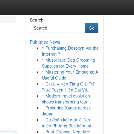
Search
Go
Published News
1
Purchasing Desoxyn Via the
Internet ?
1
Must-Have Dog Grooming
Supplies for Every Home
1
Mastering Your Emotions: A
Useful Guide
1
C168 – Nền Tảng Giải Trí
Trực Tuyến Hiện Đại Vớ...
1
Modern travel evolution
shows transforming tour...
1
Procuring Xanax across
Japan
1
Dự đoán kết quả lô Top
miền Phương Bắc hôm na...
1
Boat Disposal Near Me: