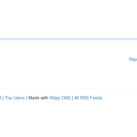
Rep
d
|
Top Users
| Made with
Kliqqi CMS
|
All RSS Feeds