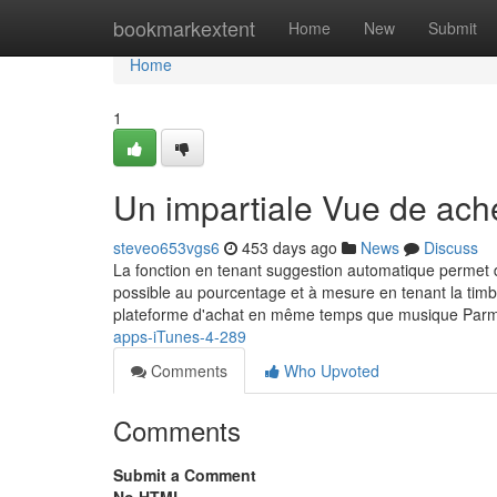
Home
bookmarkextent
Home
New
Submit
Home
1
Un impartiale Vue de ache
steveo653vgs6
453 days ago
News
Discuss
La fonction en tenant suggestion automatique permet 
possible au pourcentage et à mesure en tenant la timbr
plateforme d'achat en même temps que musique Parmi 
apps-iTunes-4-289
Comments
Who Upvoted
Comments
Submit a Comment