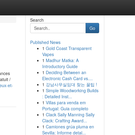
Search
Go
Published News
1
Gold Coast Transparent
Vapes
1
Madhur Matka: A
Introductory Guide
1
Deciding Between an
ances
Electronic Cash Card vs....
tuit /
1
강남사무실임대 찾는 꿀팁 !
eux-et-
1
Simple Woodworking Builds
: Detailed Inst...
1
Villas para venda em
Portugal: Guia completo
1
Clack Sally Manning Sally
Clack: Crafting Award...
1
Camiones grúa pluma en
Sevilla: Informe detal...