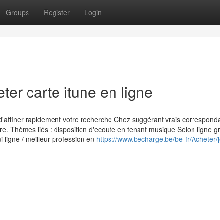
Groups
Register
Login
ter carte itune en ligne
d'affiner rapidement votre recherche Chez suggérant vrais correspond
e. Thèmes liés : disposition d'ecoute en tenant musique Selon ligne gra
ligne / meilleur profession en
https://www.becharge.be/be-fr/Acheter/j