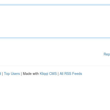
Rep
d
|
Top Users
| Made with
Kliqqi CMS
|
All RSS Feeds