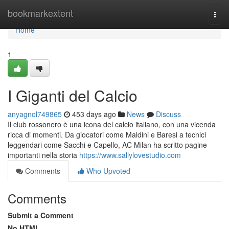
Home
bookmarkextent
Togg
navi
Home
1
I Giganti del Calcio
anyagnol749865
453 days ago
News
Discuss
Il club rossonero è una icona del calcio italiano, con una vicenda
ricca di momenti. Da giocatori come Maldini e Baresi a tecnici
leggendari come Sacchi e Capello, AC Milan ha scritto pagine
importanti nella storia
https://www.sallylovestudio.com
Comments
Who Upvoted
Comments
Submit a Comment
No HTML