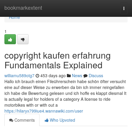
Home
bookmarkextent
Togg
navi
Home
1
copyright kaufen erfahrung
Fundamentals Explained
williamu589otg7
453 days ago
News
Discuss
Hallo ich brauch einen Fileührerschein habe schön öfter versucht
eine auf dieser Weise zu erwerben da bin ich immer reingefallen
ich habe die Bewertung gelesen und ich hoffe es klappt diesmal It
is actually legal for holders of a category A license to ride
motorbikes with or with out a
https://hilaryx799iue4.wannawiki.com/user
Comments
Who Upvoted