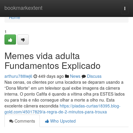
Home
bookmarkextent
Togg
navi
Home
1
Memes vida adulta
Fundamentos Explicado
arthuru788iwj6
449 days ago
News
Discuss
Nas cenas, os clientes por uma locadora se deparam usando a
“Dona Morte” em um televisor qual exibe imagens da câmera
interna. O ponto Cafifa é quando a vítima olha pra ESTES lados
ou para trás e não consegue olhar a morte a olho nu. Esta
excelente câmera escondida
https://piadas-curtas18395.blog-
gold.com/45017829/a-regra-de-2-minutos-para-trouxa
Comments
Who Upvoted